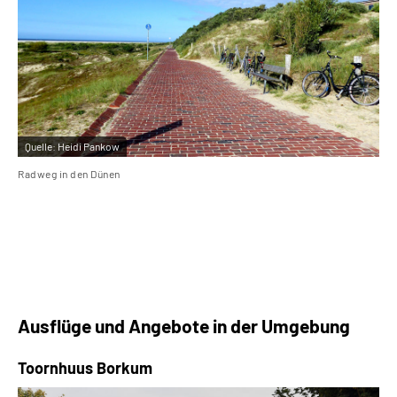
Quelle:
Heidi Pankow
Qu
Radweg in den Dünen
Tis
Ausflüge und Angebote in der Umgebung
Toornhuus Borkum