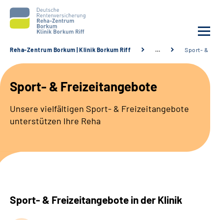
Reha-Zentrum Borkum | Klinik Borkum Riff
…
Sport- & Fre
Unsere Klinik
Sport- & Freizeitangebote
Unsere Angebote
Unsere vielfältigen Sport- & Freizeitangebote
unterstützen Ihre Reha
Service
Karriere
Sozialdienste & Zuweisende
Sport- & Freizeitangebote in der Klinik
Suche