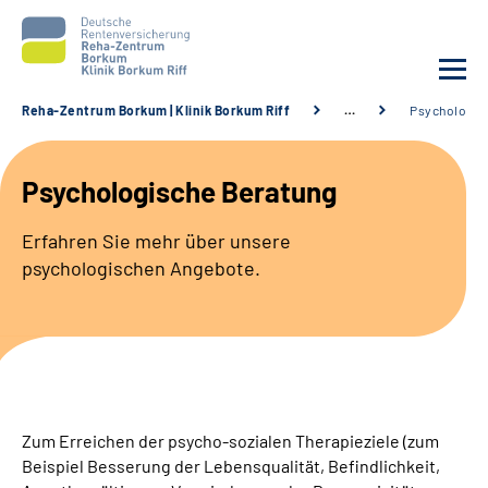
Reha-Zentrum Borkum | Klinik Borkum Riff
…
Psychologis
Unsere Klinik
Psychologische Beratung
Unsere Angebote
Erfahren Sie mehr über unsere
psychologischen Angebote.
Service
Karriere
Sozialdienste & Zuweisende
Zum Erreichen der psycho-sozialen Therapieziele (zum
Suche
Beispiel Besserung der Lebensqualität, Befindlichkeit,