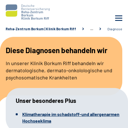
Reha-Zentrum Borkum | Klinik Borkum Riff
…
Diagnosen
Unsere Klinik
Diese Diagnosen behandeln wir
Unsere Angebote
In unserer Klinik Borkum Riff behandeln wir
dermatologische, dermato-onkolologische und
Service
psychosomatische Krankheiten
Karriere
Unser besonderes Plus
Sozialdienste & Zuweisende
Klimatherapie im schadstoff-und allergenarmen
Suche
Hochseeklima