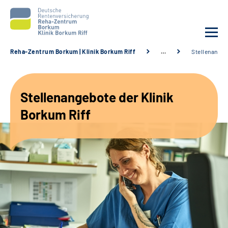
Reha-Zentrum Borkum | Klinik Borkum Riff
…
Stellenange
Unsere Klinik
Stellenangebote der Klinik
Unsere Angebote
Borkum Riff
Service
Karriere
Sozialdienste & Zuweisende
Suche