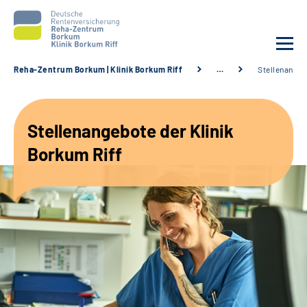
Reha-Zentrum Borkum | Klinik Borkum Riff
…
Stellenange
Unsere Klinik
Stellenangebote der Klinik
Unsere Angebote
Borkum Riff
Service
Karriere
Sozialdienste & Zuweisende
Suche