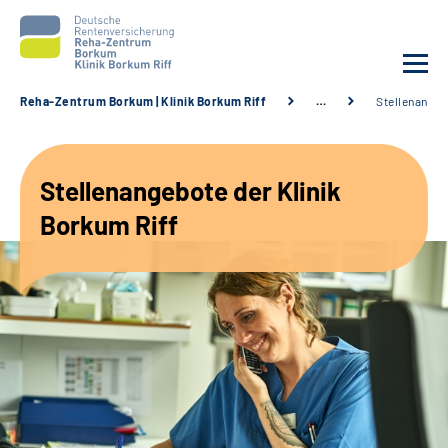
Reha-Zentrum Borkum | Klinik Borkum Riff
…
Stellenange
Unsere Klinik
Stellenangebote der Klinik
Unsere Angebote
Borkum Riff
Service
Karriere
Sozialdienste & Zuweisende
Suche