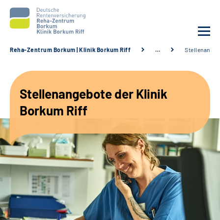
Reha-Zentrum Borkum | Klinik Borkum Riff
…
Stellenange
Unsere Klinik
Stellenangebote der Klinik
Unsere Angebote
Borkum Riff
Service
Karriere
Sozialdienste & Zuweisende
Suche