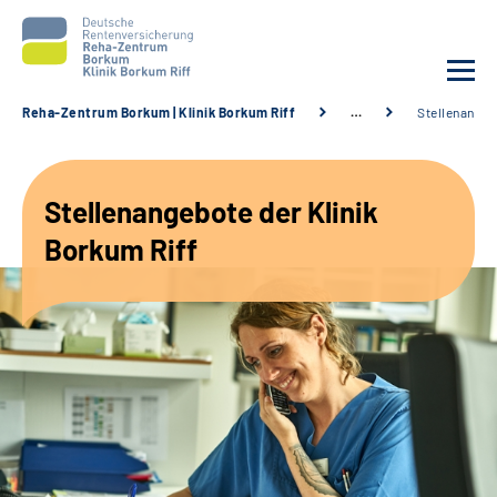
Reha-Zentrum Borkum | Klinik Borkum Riff
…
Stellenange
Unsere Klinik
Stellenangebote der Klinik
Unsere Angebote
Borkum Riff
Service
Karriere
Sozialdienste & Zuweisende
Suche