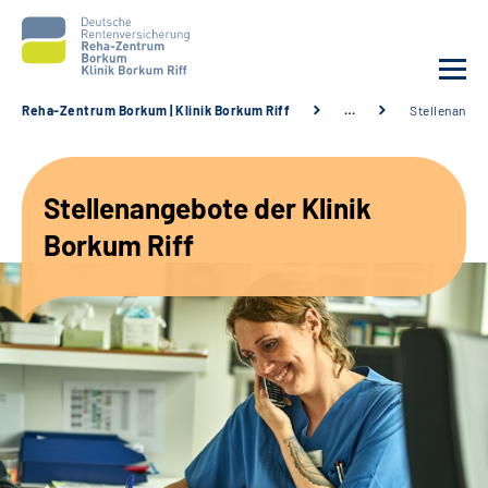
Reha-Zentrum Borkum | Klinik Borkum Riff
…
Stellenange
Unsere Klinik
Stellenangebote der Klinik
Unsere Angebote
Borkum Riff
Service
Karriere
Sozialdienste & Zuweisende
Suche