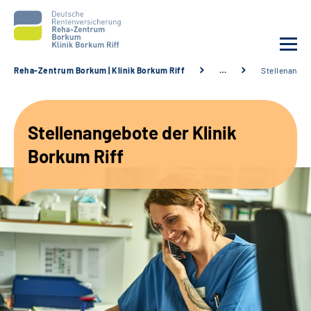
Reha-Zentrum Borkum | Klinik Borkum Riff
…
Stellenange
Unsere Klinik
Stellenangebote der Klinik
Unsere Angebote
Borkum Riff
Service
Karriere
Sozialdienste & Zuweisende
Suche