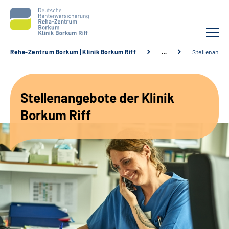
Reha-Zentrum Borkum | Klinik Borkum Riff
…
Stellenange
Unsere Klinik
Stellenangebote der Klinik
Unsere Angebote
Borkum Riff
Service
Karriere
Sozialdienste & Zuweisende
Suche