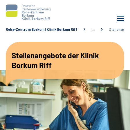
Reha-Zentrum Borkum | Klinik Borkum Riff
…
Stellenange
Unsere Klinik
Stellenangebote der Klinik
Unsere Angebote
Borkum Riff
Service
Karriere
Sozialdienste & Zuweisende
Suche