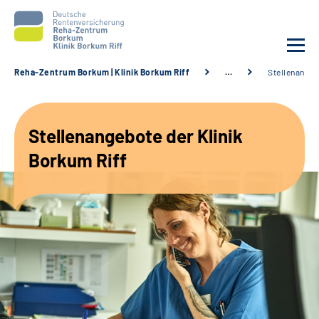
Reha-Zentrum Borkum | Klinik Borkum Riff
…
Stellenange
Unsere Klinik
Stellenangebote der Klinik
Unsere Angebote
Borkum Riff
Service
Karriere
Sozialdienste & Zuweisende
Suche