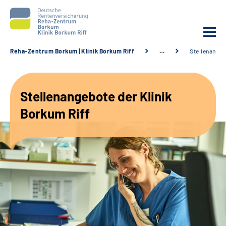
Reha-Zentrum Borkum | Klinik Borkum Riff
…
Stellenange
Unsere Klinik
Stellenangebote der Klinik
Unsere Angebote
Borkum Riff
Service
Karriere
Sozialdienste & Zuweisende
Suche