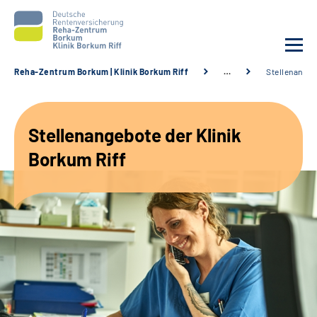
Reha-Zentrum Borkum | Klinik Borkum Riff
…
Stellenange
Unsere Klinik
Stellenangebote der Klinik
Unsere Angebote
Borkum Riff
Service
Karriere
Sozialdienste & Zuweisende
Suche