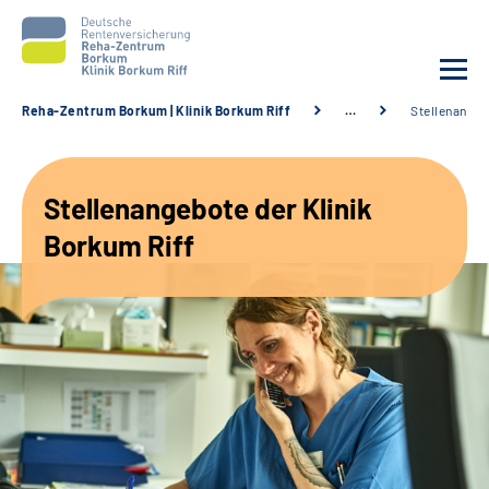
Reha-Zentrum Borkum | Klinik Borkum Riff
…
Stellenange
Unsere Klinik
Stellenangebote der Klinik
Unsere Angebote
Borkum Riff
Service
Karriere
Sozialdienste & Zuweisende
Suche