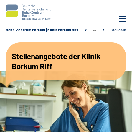
Reha-Zentrum Borkum | Klinik Borkum Riff
…
Stellenange
Unsere Klinik
Stellenangebote der Klinik
Unsere Angebote
Borkum Riff
Service
Karriere
Sozialdienste & Zuweisende
Suche