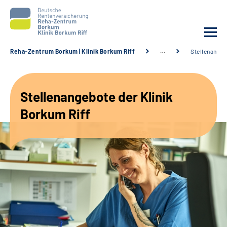
Reha-Zentrum Borkum | Klinik Borkum Riff
…
Stellenange
Unsere Klinik
Stellenangebote der Klinik
Unsere Angebote
Borkum Riff
Service
Karriere
Sozialdienste & Zuweisende
Suche