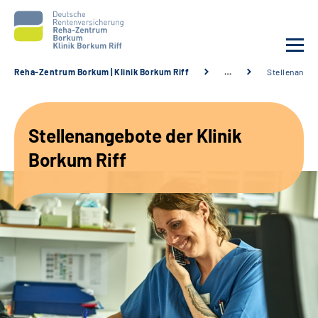
Reha-Zentrum Borkum | Klinik Borkum Riff
…
Stellenange
Unsere Klinik
Stellenangebote der Klinik
Unsere Angebote
Borkum Riff
Service
Karriere
Sozialdienste & Zuweisende
Suche